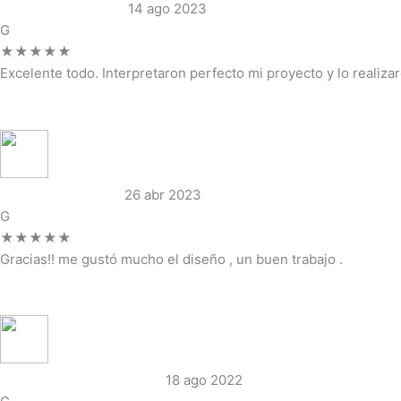
Alejandra Venturelli
14 ago 2023
G
★★★★★
Excelente todo. Interpretaron perfecto mi proyecto y lo realiz
Ver reseña completa →
Toldos de la Costal
26 abr 2023
G
★★★★★
Gracias!! me gustó mucho el diseño , un buen trabajo .
Ver reseña completa →
Gallumphing Centro Educ
18 ago 2022