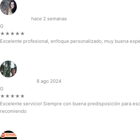
Vanesa Chico
hace 2 semanas
G
★★★★★
Excelente profesional, enfoque personalizado, muy buena exper
Ver reseña completa →
Diego Giovanini
8 ago 2024
G
★★★★★
Excelente servicio! Siempre con buena predisposición para escu
recomiendo
Ver reseña completa →