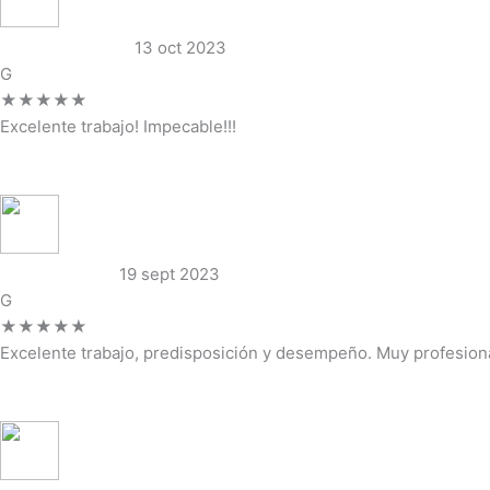
Daniela Taborelli
13 oct 2023
G
★★★★★
Excelente trabajo! Impecable!!!
Ver reseña completa →
Marcelo Varela
19 sept 2023
G
★★★★★
Excelente trabajo, predisposición y desempeño. Muy profesiona
Ver reseña completa →